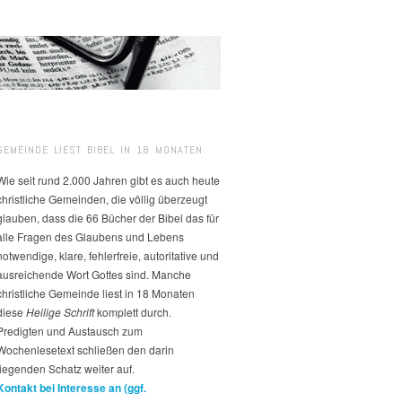
GEMEINDE LIEST BIBEL IN 18 MONATEN
Wie seit rund 2.000 Jahren gibt es auch heute
christliche Gemeinden, die völlig überzeugt
glauben, dass die 66 Bücher der Bibel das für
alle Fragen des Glaubens und Lebens
notwendige, klare, fehlerfreie, autoritative und
ausreichende Wort Gottes sind. Manche
christliche Gemeinde liest in 18 Monaten
diese
Heilige Schrift
komplett durch.
Predigten und Austausch zum
Wochenlesetext schließen den darin
liegenden Schatz weiter auf.
Kontakt bei Interesse an (ggf.