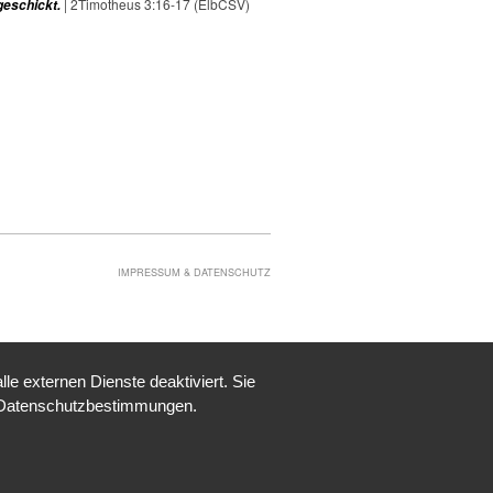
| 2Timotheus 3:16-17 (ElbCSV)
geschickt.
IMPRESSUM & DATENSCHUTZ
e externen Dienste deaktiviert. Sie
re Datenschutzbestimmungen.