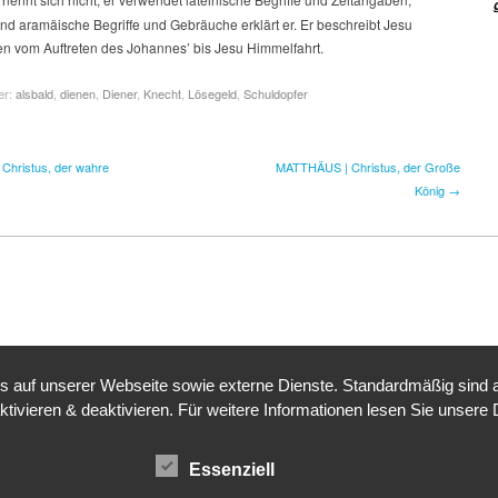
nd aramäische Begriffe und Gebräuche erklärt er. Er beschreibt Jesu
en vom Auftreten des Johannes’ bis Jesu Himmelfahrt.
er:
alsbald
,
dienen
,
Diener
,
Knecht
,
Lösegeld
,
Schuldopfer
Christus, der wahre
MATTHÄUS | Christus, der Große
König →
auf unserer Webseite sowie externe Dienste. Standardmäßig sind all
ktivieren & deaktivieren. Für weitere Informationen lesen Sie unse
Essenziell