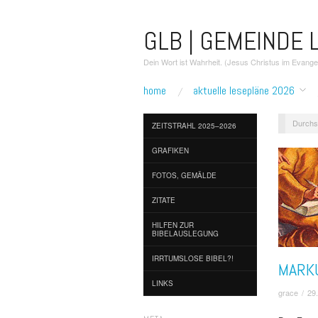
GLB | GEMEINDE L
Dein Wort ist Wahrheit. (Jesus Christus im Evang
home
aktuelle lesepläne 2026
Durchs
ZEITSTRAHL 2025–2026
GRAFIKEN
FOTOS, GEMÄLDE
ZITATE
HILFEN ZUR
BIBELAUSLEGUNG
IRRTUMSLOSE BIBEL?!
MARK
LINKS
grace
/
29