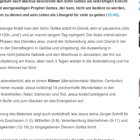
|
elium nach Markus beschreibt den Sohn Gottes als tatkräftigen Knecht
Christus,
d wortgewaltigen Prophet Gottes, der kam, nicht um bedient zu werden,
der
m zu dienen und sein Leben als Lösegeld für viele zu geben (
10:45
).
Knecht
Gottes
alogie findet man den Sohn Gottes sofort im Dienst, dem er pausenlos (43x
; 1103x „und“) und an manch langem Tag nachgeht. Der Autor ordnet seinen
Phasen des Dienstes Jesu: zuerst die Vorbereitung Jesu zum Dienst in der
nn der Dienstbeginn in Galiläa und Umgebung, die Ausweitung in
ene nicht-jüdische Gebiete und den Abschluss in Jerusalem, der ihn zur
Aufopferung am Kreuz, aber nach 3 Tagen wieder in die Auferstehung und ins
 vom Himmel her führt.
 Lebensbericht, wie er einem
Römer
(Menschenideal: Macher, Centurion)
nieren musste: Jesus vollbringt 19 zeichenhafte Wundertaten in den
 Krankheiten, Natur, Dämonen und Tod. Jesus fordert predigend und
ur Buße und zum Glauben an das Evangelium auf.
ung des Materials zeigt auch vorbildhaft, wie Jesus seine Jünger Schritt für
ers Zuschauen (1-2), Mithelfen (3-8), Verantwortung übernehmen (9-11) und
igwerden (12-16) zu hingegebenen Dienern Gottes formt.
nennt sich nicht; er verwendet lateinische Begriffe und Zeitangaben,