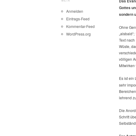
META
Das Evang
Gottes un
Anmelden
sondern u
Eintrags-Feed
Kommentar-Feed
Ohne Gene
„alsbald“
WordPress.org
Text nach 
Wüste, da
verschied
völligen 
Mitwirken
Es ist ein
sehr impo
Bereichen
lehrend z
Die Anordn
Schritt üb
Selbständ
Der
Autor