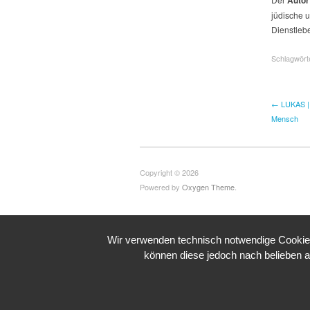
jüdische u
Dienstleb
Schlagwört
← LUKAS | 
Mensch
Copyright © 2026
Powered by
Oxygen Theme
.
Wir verwenden technisch notwendige Cookies 
können diese jedoch nach belieben a