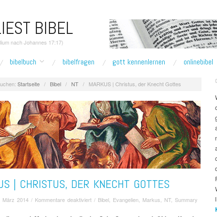
IEST BIBEL
elium nach Johannes 17:17)
bibelbuch
bibelfragen
gott kennenlernen
onlinebibel
uchen:
Startseite
/
Bibel
/
NT
/
MARKUS | Christus, der Knecht Gottes
US | CHRISTUS, DER KNECHT GOTTES
für
. März 2014
/
Kommentare deaktiviert
/
Bibel
,
Evangelien
,
Markus
,
NT
,
Summary
MARKUS