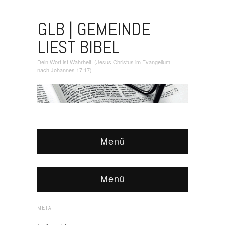
GLB | GEMEINDE
LIEST BIBEL
Dein Wort ist Wahrheit. (Jesus Christus im Evangelium
nach Johannes 17:17)
Menü
Menü
META