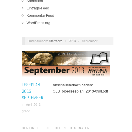
Anmelden
Eintrags-Feed
Kommentar-Feed
WordPress.org
Durchsuchen:
Startseite
/
2013
/
September
2013
,
Monatsleseplan
,
September
LESEPLAN
Anschauen/downloaden:
2013
GLB_bibelleseplan_2013-09kl.pdf
SEPTEMBER
1. April 2013
grace
GEMEINDE LIEST BIBEL IN 18 MONATEN