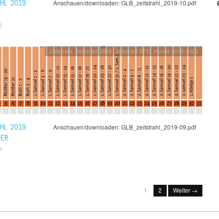
AHL 2019
Anschauen/downloaden: GLB_zeitstrahl_2019-10.pdf
9
Zeitstrahl
,
Zeitstrahl 2019
,
Zeitstrahl EFG Herold 2019–2020
AHL 2019
Anschauen/downloaden: GLB_zeitstrahl_2019-09.pdf
BER
9
1
2
Weiter →