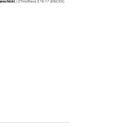
| 2Timotheus 3:16-17 (ElbCSV)
geschickt.