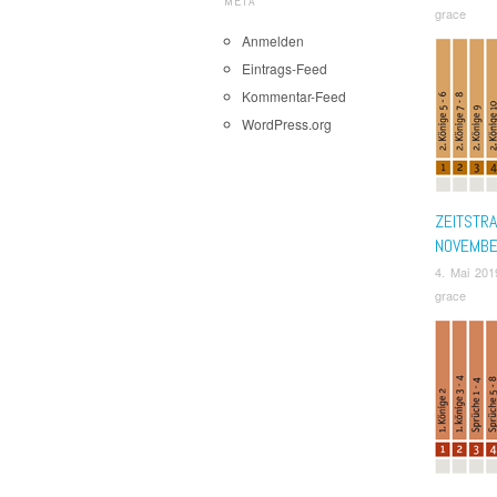
META
grace
Anmelden
Eintrags-Feed
Kommentar-Feed
WordPress.org
ZEITSTR
NOVEMB
4. Mai 201
grace