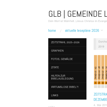
GLB | GEMEINDE L
Dein Wort ist Wahrheit. (Jesus Christus im Evang
home
aktuelle lesepläne 2026
Durchs
ZEITSTRAHL 2025–2026
2019
GRAFIKEN
FOTOS, GEMÄLDE
ZITATE
HILFEN ZUR
BIBELAUSLEGUNG
IRRTUMSLOSE BIBEL?!
ZEITSTR
LINKS
DEZEMB
4. Mai 201