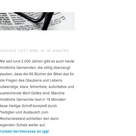
GEMEINDE LIEST BIBEL IN 18 MONATEN
Wie seit rund 2.000 Jahren gibt es auch heute
christliche Gemeinden, die völlig überzeugt
glauben, dass die 66 Bücher der Bibel das für
alle Fragen des Glaubens und Lebens
notwendige, klare, fehlerfreie, autoritative und
ausreichende Wort Gottes sind. Manche
christliche Gemeinde liest in 18 Monaten
diese
Heilige Schrift
komplett durch.
Predigten und Austausch zum
Wochenlesetext schließen den darin
liegenden Schatz weiter auf.
Kontakt bei Interesse an (ggf.