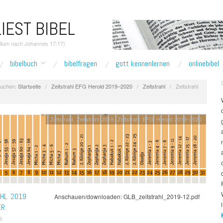
IEST BIBEL
elium nach Johannes 17:17)
bibelbuch
bibelfragen
gott kennenlernen
onlinebibel
uchen:
Startseite
/
Zeitstrahl EFG Herold 2019–2020
/
Zeitstrahl
/
Zeitstrahl
Zeitstrahl
,
Zeitstrahl 2019
,
Zeitstrahl EFG Herold 2019–2020
AHL 2019
Anschauen/downloaden: GLB_zeitstrahl_2019-12.pdf
ER
9