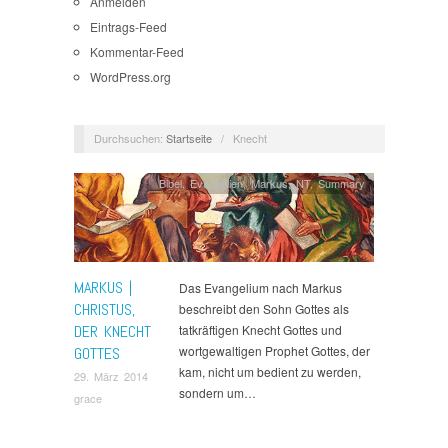
Anmelden
Eintrags-Feed
Kommentar-Feed
WordPress.org
Durchsuchen:
Startseite
/
Knecht
Bibel
,
Evangelien
,
Markus
,
NT
,
Summary
MARKUS |
Das Evangelium nach Markus
CHRISTUS,
beschreibt den Sohn Gottes als
DER KNECHT
tatkräftigen Knecht Gottes und
wortgewaltigen Prophet Gottes, der
GOTTES
kam, nicht um bedient zu werden,
29. März 2014
sondern um…
grace