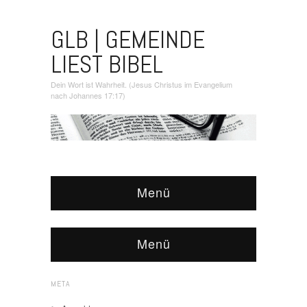
GLB | GEMEINDE
LIEST BIBEL
Dein Wort ist Wahrheit. (Jesus Christus im Evangelium
nach Johannes 17:17)
Menü
Menü
META