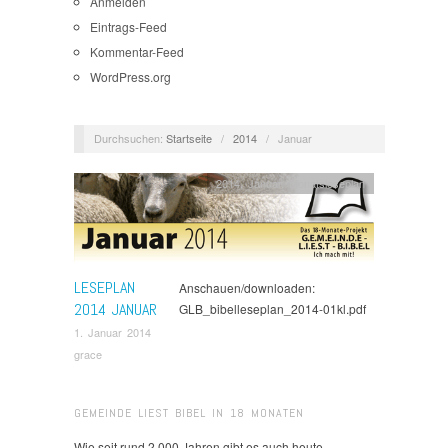
Anmelden
Eintrags-Feed
Kommentar-Feed
WordPress.org
Durchsuchen:
Startseite
/
2014
/
Januar
2014
,
Januar
,
Monatsleseplan
LESEPLAN
Anschauen/downloaden:
2014 JANUAR
GLB_bibelleseplan_2014-01kl.pdf
1. Januar 2014
grace
GEMEINDE LIEST BIBEL IN 18 MONATEN
Wie seit rund 2.000 Jahren gibt es auch heute