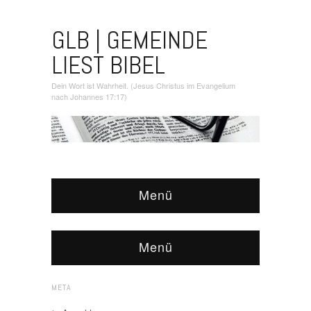
GLB | GEMEINDE
LIEST BIBEL
Dein Wort ist Wahrheit. (Jesus Christus im Evangelium
nach Johannes 17:17)
Menü
Menü
META