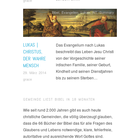
grace
Bibel
,
Evangelien
,
Lukas
,
NT
,
Summary
LUKAS |
Das Evangelium nach Lukas
CHRISTUS,
beschreibt das Leben Jesu Christi
DER WAHRE
von der Vorgeschichte seiner
irdischen Familie, seiner Geburt,
MENSCH
Kindheit und seinen Dienstjahren
29. März 2014
bis zu seinem Sterben…
grace
GEMEINDE LIEST BIBEL IN 18 MONATEN
Wie seit rund 2.000 Jahren gibt es auch heute
christliche Gemeinden, die völlig überzeugt glauben,
dass die 66 Bücher der Bibel das für alle Fragen des
Glaubens und Lebens notwendige, klare, fehlerfreie,
autoritative und ausreichende Wort Gottes sind.