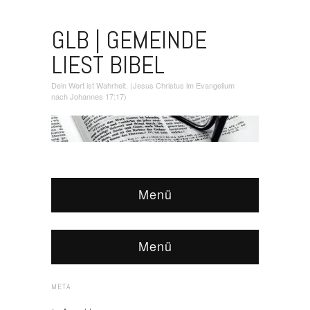
GLB | GEMEINDE
LIEST BIBEL
Dein Wort ist Wahrheit. (Jesus Christus im Evangelium
nach Johannes 17:17)
Menü
Menü
META