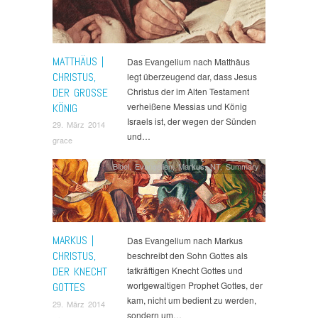
MATTHÄUS |
Das Evangelium nach Matthäus
CHRISTUS,
legt überzeugend dar, dass Jesus
DER GROSSE K
Christus der im Alten Testament
verheißene Messias und König
ÖNIG
Israels ist, der wegen der Sünden
29. März 2014
und…
grace
Bibel
,
Evangelien
,
Markus
,
NT
,
Summary
MARKUS |
Das Evangelium nach Markus
CHRISTUS,
beschreibt den Sohn Gottes als
DER KNECHT
tatkräftigen Knecht Gottes und
wortgewaltigen Prophet Gottes, der
GOTTES
kam, nicht um bedient zu werden,
29. März 2014
sondern um…