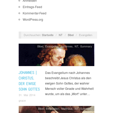
Anmelden
Eintrags-Feed
Kommentar-Feed
WordPress.org
Durchsuchen:
Startseite
/
NT
/
Bibel
/
Evangelien
Bibel
,
Evangelien
,
Johannes
,
NT
,
Summary
JOHANNES |
Das Evangelium nach Johannes
CHRISTUS,
beschreibt Jesus Christus als den
DER EWIGE
ewigen Sohn Gottes, der wahrer
Mensch voller Gnade und Wahrheit
SOHN GOTTES
wurde, um als das „Wort“ unter…
31. Mai 2014
grace
Bibel
,
Evangelien
,
Matthäus
,
NT
,
Summary