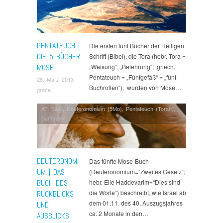
PENTATEUCH |
Die ersten fünf Bücher der Heiligen
DIE 5 BÜCHER
Schrift (Bibel), die Tora (hebr. Tora =
MOSE
„Weisung“, „Belehrung“; griech.
Pentateuch = „Fünfgefäß“ = „fünf
28. März 2013
Buchrollen“), wurden von Mose…
grace
AT
,
Bibel
,
Deuteronomium (5Mo)
,
Pentateuch (Torah)
,
Summary
DEUTERONOMI
Das fünfte Mose-Buch
UM | DAS
(Deuteronomium=“Zweites Gesetz“;
BUCH DES
hebr. Elle Haddevarim=“Dies sind
die Worte“) beschreibt, wie Israel ab
RÜCKBLICKS
dem 01.11. des 40. Auszugsjahres
UND
ca. 2 Monate in den…
AUSBLICKS