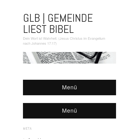
GLB | GEMEINDE
LIEST BIBEL
Dein Wort ist Wahrheit. (Jesus Christus im Evangelium
nach Johannes 17:17)
Menü
Menü
META