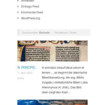
Anmelden
Eintrags-Feed
Kommentar-Feed
WordPress.org
Durchsuchen:
Startseite
/
Pentateuch (Torah)
Fotos
IN PRINCIPIO…
In principio creauit deus celum et
terram…, so beginnt die lateinische
7. April 2013
Bibelübersetzung, die sog. Biblia
grace
Vulgata (»Volkstümliche Bibel«) des
Hieronymus (4. Jhdt.). Das Bild
oben zeigt den Kopf…
AT
,
Bibel
,
Pentateuch (Torah)
,
Summary