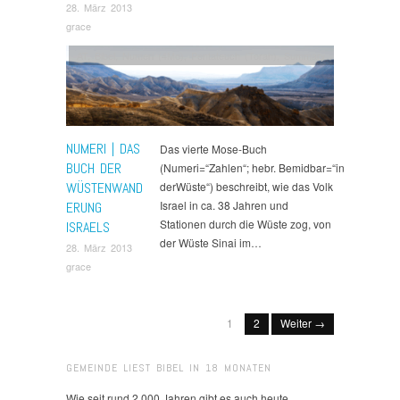
28. März 2013
grace
AT
,
Bibel
,
Numeri (4Mo)
,
Pentateuch (Torah)
,
Summary
NUMERI | DAS
Das vierte Mose-Buch
BUCH DER
(Numeri=“Zahlen“; hebr. Bemidbar=“in
WÜSTENWAND
derWüste“) beschreibt, wie das Volk
Israel in ca. 38 Jahren und
ERUNG
Stationen durch die Wüste zog, von
ISRAELS
der Wüste Sinai im…
28. März 2013
grace
1
2
Weiter →
GEMEINDE LIEST BIBEL IN 18 MONATEN
Wie seit rund 2.000 Jahren gibt es auch heute