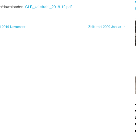
2019
Dezember
n/downloaden:
GLB_zeitstrahl_2019-12.pdf
hl 2019 November
Zeitstrahl 2020 Januar →