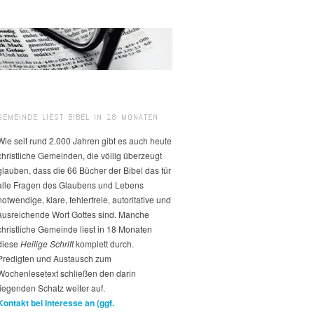
GEMEINDE LIEST BIBEL IN 18 MONATEN
Wie seit rund 2.000 Jahren gibt es auch heute
christliche Gemeinden, die völlig überzeugt
glauben, dass die 66 Bücher der Bibel das für
alle Fragen des Glaubens und Lebens
notwendige, klare, fehlerfreie, autoritative und
ausreichende Wort Gottes sind. Manche
christliche Gemeinde liest in 18 Monaten
diese
Heilige Schrift
komplett durch.
Predigten und Austausch zum
Wochenlesetext schließen den darin
liegenden Schatz weiter auf.
Kontakt bei Interesse an (ggf.