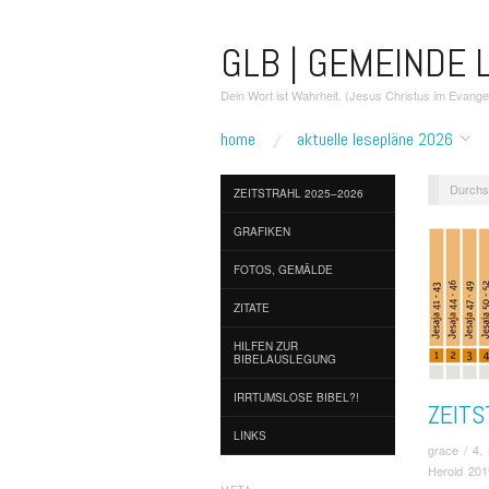
GLB | GEMEINDE L
Dein Wort ist Wahrheit. (Jesus Christus im Evang
home
aktuelle lesepläne 2026
Durchs
ZEITSTRAHL 2025–2026
GRAFIKEN
FOTOS, GEMÄLDE
ZITATE
HILFEN ZUR
BIBELAUSLEGUNG
IRRTUMSLOSE BIBEL?!
ZEIT
LINKS
grace
/
4.
Herold 20