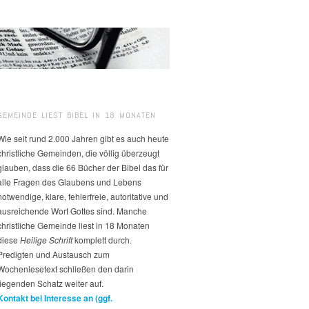
GEMEINDE LIEST BIBEL IN 18 MONATEN
Wie seit rund 2.000 Jahren gibt es auch heute
christliche Gemeinden, die völlig überzeugt
glauben, dass die 66 Bücher der Bibel das für
alle Fragen des Glaubens und Lebens
notwendige, klare, fehlerfreie, autoritative und
ausreichende Wort Gottes sind. Manche
christliche Gemeinde liest in 18 Monaten
diese
Heilige Schrift
komplett durch.
Predigten und Austausch zum
Wochenlesetext schließen den darin
liegenden Schatz weiter auf.
Kontakt bei Interesse an (ggf.