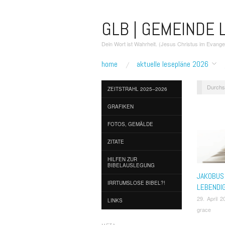
GLB | GEMEINDE L
Dein Wort ist Wahrheit. (Jesus Christus im Evang
home
aktuelle lesepläne 2026
Durchs
ZEITSTRAHL 2025–2026
GRAFIKEN
FOTOS, GEMÄLDE
ZITATE
HILFEN ZUR
BIBELAUSLEGUNG
JAKOBUS 
IRRTUMSLOSE BIBEL?!
LEBENDI
29. April 2
LINKS
grace