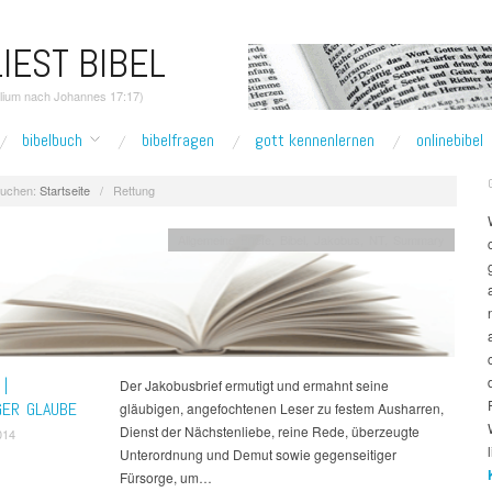
IEST BIBEL
elium nach Johannes 17:17)
bibelbuch
bibelfragen
gott kennenlernen
onlinebibel
uchen:
Startseite
/
Rettung
Allgemeine Briefe
,
Bibel
,
Jakobus
,
NT
,
Summary
|
Der Jakobusbrief ermutigt und ermahnt seine
GER GLAUBE
gläubigen, angefochtenen Leser zu festem Ausharren,
Dienst der Nächstenliebe, reine Rede, überzeugte
014
Unterordnung und Demut sowie gegenseitiger
Fürsorge, um…