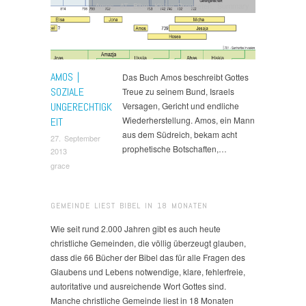
Amos
,
AT
,
Bibel
,
Kleine Propheten
,
Summary
AMOS |
Das Buch Amos beschreibt Gottes
SOZIALE
Treue zu seinem Bund, Israels
UNGERECHTIGK
Versagen, Gericht und endliche
Wiederherstellung. Amos, ein Mann
EIT
aus dem Südreich, bekam acht
27. September
prophetische Botschaften,…
2013
grace
GEMEINDE LIEST BIBEL IN 18 MONATEN
Wie seit rund 2.000 Jahren gibt es auch heute
christliche Gemeinden, die völlig überzeugt glauben,
dass die 66 Bücher der Bibel das für alle Fragen des
Glaubens und Lebens notwendige, klare, fehlerfreie,
autoritative und ausreichende Wort Gottes sind.
Manche christliche Gemeinde liest in 18 Monaten