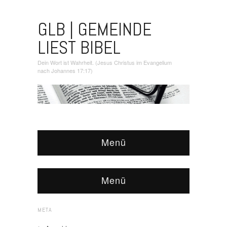
GLB | GEMEINDE
LIEST BIBEL
Dein Wort ist Wahrheit. (Jesus Christus im Evangelium
nach Johannes 17:17)
Menü
Menü
META