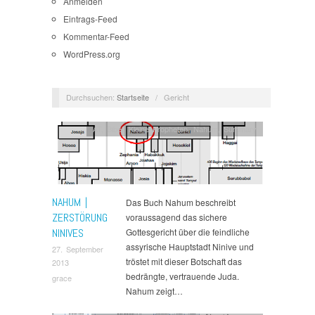
Anmelden
Eintrags-Feed
Kommentar-Feed
WordPress.org
Durchsuchen:
Startseite
/
Gericht
AT
,
Bibel
,
Kleine Propheten
,
Nahum
,
Summary
NAHUM |
Das Buch Nahum beschreibt
ZERSTÖRUNG
voraussagend das sichere
NINIVES
Gottesgericht über die feindliche
assyrische Hauptstadt Ninive und
27. September
tröstet mit dieser Botschaft das
2013
bedrängte, vertrauende Juda.
grace
Nahum zeigt…