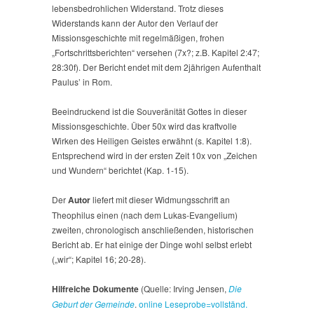
lebensbedrohlichen Widerstand. Trotz dieses
Widerstands kann der Autor den Verlauf der
Missionsgeschichte mit regelmäßigen, frohen
„Fortschrittsberichten“ versehen (7x?; z.B. Kapitel 2:47;
28:30f). Der Bericht endet mit dem 2jährigen Aufenthalt
Paulus’ in Rom.
Beeindruckend ist die Souveränität Gottes in dieser
Missionsgeschichte. Über 50x wird das kraftvolle
Wirken des Heiligen Geistes erwähnt (s. Kapitel 1:8).
Entsprechend wird in der ersten Zeit 10x von „Zeichen
und Wundern“ berichtet (Kap. 1-15).
Der
Autor
liefert mit dieser Widmungsschrift an
Theophilus einen (nach dem Lukas-Evangelium)
zweiten, chronologisch anschließenden, historischen
Bericht ab. Er hat einige der Dinge wohl selbst erlebt
(„wir“; Kapitel 16; 20-28).
Hilfreiche Dokumente
(Quelle: Irving Jensen,
Die
Geburt der Gemeinde
.
online Leseprobe=vollständ.