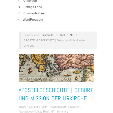
Anmelden
Eintrags-Feed
Kommentar-Feed
WordPress.org
Durchsuchen:
Startseite
/
Bibel
/
NT
/
APOSTELGESCHICHTE | Geburt und Mission der
Urkirche
APOSTELGESCHICHTE | GEBURT
UND MISSION DER URKIRCHE
für
grace
/
29. März 2014
/
Kommentare deaktiviert
/
APOSTELGESCHICHTE
Apostelgeschichte
,
Bibel
,
NT
,
Summary