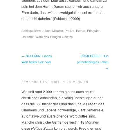
vielmehr, aus dem Leib auszuwandern und daheim zu
sein bei dem Herrn. Darum suchen wir auch unsere
Ehre darin, dass wir ihm wohlgefallen, sei es daheim
oder nicht daheim.“ (Schlachter2000)
Schlagwörter:
Lukas
,
Mission
,
Paulus
,
Petrus
,
Pfingsten
,
Urkirche
,
Werk des Heiligen Geistes
← NEHEMIA | Gottes
RÖMERBRIEF | Ein
Wort belebt Sein Volk
gerechtfertigtes Leben
→
GEMEINDE LIEST BIBEL IN 18 MONATEN
Wie seit rund 2.000 Jahren gibt es auch heute
christliche Gemeinden, die völlig überzeugt glauben,
dass die 66 Bücher der Bibel das für alle Fragen des
Glaubens und Lebens notwendige, klare, fehlerfreie,
autoritative und ausreichende Wort Gottes sind.
Manche christliche Gemeinde liest in 18 Monaten
diese
Heilige Schrift
komplett durch. Predigten und