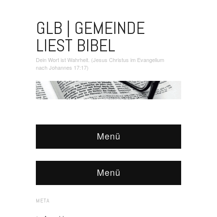
GLB | GEMEINDE
LIEST BIBEL
Dein Wort ist Wahrheit. (Jesus Christus im Evangelium
nach Johannes 17:17)
Menü
Menü
META