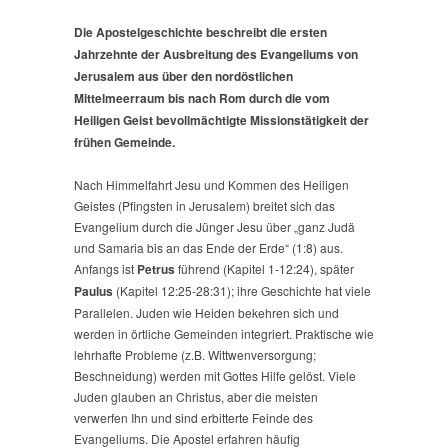
|
Geburt
Die Apostelgeschichte beschreibt die ersten
und
Jahrzehnte der Ausbreitung des Evangeliums von
Mission
Jerusalem aus über den nordöstlichen
der
Mittelmeerraum bis nach Rom durch die vom
Urkirche
Heiligen Geist bevollmächtigte Missionstätigkeit der
frühen Gemeinde.
Nach Himmelfahrt Jesu und Kommen des Heiligen
Geistes (Pfingsten in Jerusalem) breitet sich das
Evangelium durch die Jünger Jesu über „ganz Judä
und Samaria bis an das Ende der Erde“ (1:8) aus.
Anfangs ist
Petrus
führend (Kapitel 1-12:24), später
Paulus
(Kapitel 12:25-28:31); ihre Geschichte hat viele
Parallelen. Juden wie Heiden bekehren sich und
werden in örtliche Gemeinden integriert. Praktische wie
lehrhafte Probleme (z.B. Wittwenversorgung;
Beschneidung) werden mit Gottes Hilfe gelöst. Viele
Juden glauben an Christus, aber die meisten
verwerfen Ihn und sind erbitterte Feinde des
Evangeliums. Die Apostel erfahren häufig