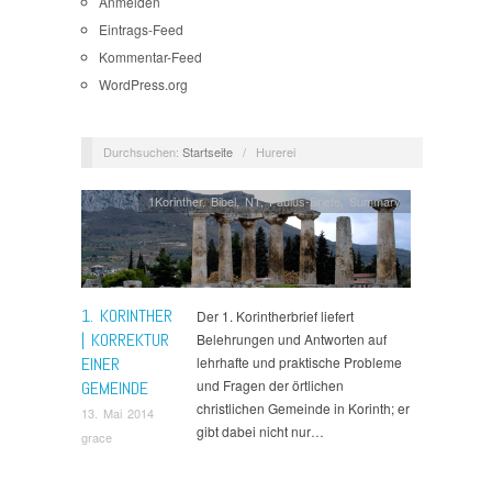
Anmelden
Eintrags-Feed
Kommentar-Feed
WordPress.org
Durchsuchen:
Startseite
/
Hurerei
1Korinther
,
Bibel
,
NT
,
Paulus-Briefe
,
Summary
1. KORINTHER
Der 1. Korintherbrief liefert
| KORREKTUR
Belehrungen und Antworten auf
EINER
lehrhafte und praktische Probleme
und Fragen der örtlichen
GEMEINDE
christlichen Gemeinde in Korinth; er
13. Mai 2014
gibt dabei nicht nur…
grace