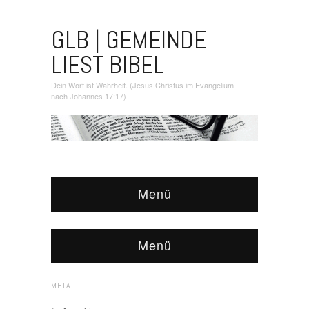
GLB | GEMEINDE
LIEST BIBEL
Dein Wort ist Wahrheit. (Jesus Christus im Evangelium
nach Johannes 17:17)
Menü
Menü
META