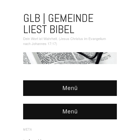
GLB | GEMEINDE
LIEST BIBEL
Dein Wort ist Wahrheit. (Jesus Christus im Evangelium
nach Johannes 17:17)
Menü
Menü
META