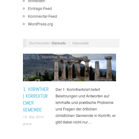
Anmelden
Eintrags-Feed
Kommentar-Feed
WordPress.org
Durchsuchen:
Startseite
/
Glossolalie
1Korinther
,
Bibel
,
NT
,
Paulus-Briefe
,
Summary
1. KORINTHER
Der 1. Korintherbrief liefert
| KORREKTUR
Belehrungen und Antworten auf
EINER
lehrhafte und praktische Probleme
und Fragen der örtlichen
GEMEINDE
christlichen Gemeinde in Korinth; er
13. Mai 2014
gibt dabei nicht nur…
grace