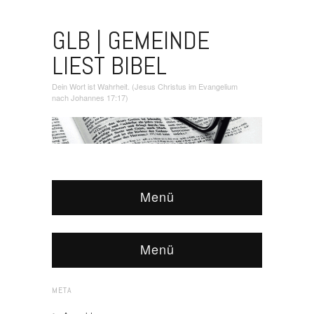
GLB | GEMEINDE
LIEST BIBEL
Dein Wort ist Wahrheit. (Jesus Christus im Evangelium
nach Johannes 17:17)
Menü
Menü
META