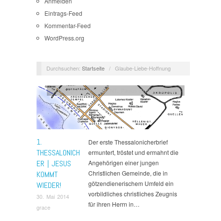
Anmelden
Eintrags-Feed
Kommentar-Feed
WordPress.org
Durchsuchen:
Startseite
/
Glaube-Liebe-Hoffnung
1Thessalonicher
,
Bibel
,
NT
,
Paulus-Briefe
,
Summary
1.
Der erste Thessalonicherbrief
THESSALONICH
ermuntert, tröstet und ermahnt die
ER | JESUS
Angehörigen einer jungen
Christlichen Gemeinde, die in
KOMMT
götzendienerischem Umfeld ein
WIEDER!
vorbildliches christliches Zeugnis
30. Mai 2014
für ihren Herrn in…
grace