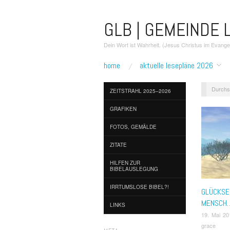
GLB | GEMEINDE L
Dein Wort ist Wahrheit. (Jesus Christus im Evang
home
aktuelle lesepläne 2026
Durchs
ZEITSTRAHL 2025–2026
GRAFIKEN
FOTOS, GEMÄLDE
ZITATE
HILFEN ZUR
BIBELAUSLEGUNG
IRRTUMSLOSE BIBEL?!
GLÜCKSE
MENSCH
LINKS
19. Mai 20
grace