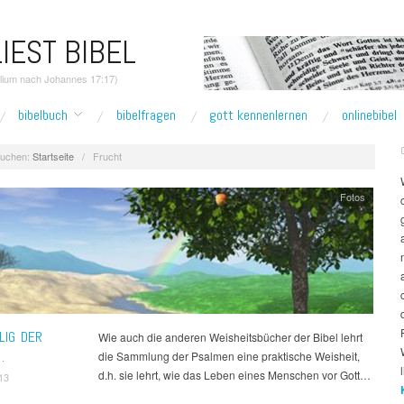
IEST BIBEL
elium nach Johannes 17:17)
bibelbuch
bibelfragen
gott kennenlernen
onlinebibel
uchen:
Startseite
/
Frucht
Fotos
LIG DER
Wie auch die anderen Weisheitsbücher der Bibel lehrt
…
die Sammlung der Psalmen eine praktische Weisheit,
d.h. sie lehrt, wie das Leben eines Menschen vor Gott…
13