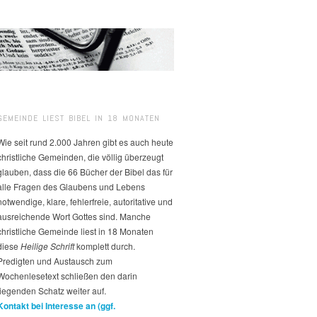
GEMEINDE LIEST BIBEL IN 18 MONATEN
Wie seit rund 2.000 Jahren gibt es auch heute
christliche Gemeinden, die völlig überzeugt
glauben, dass die 66 Bücher der Bibel das für
alle Fragen des Glaubens und Lebens
notwendige, klare, fehlerfreie, autoritative und
ausreichende Wort Gottes sind. Manche
christliche Gemeinde liest in 18 Monaten
diese
Heilige Schrift
komplett durch.
Predigten und Austausch zum
Wochenlesetext schließen den darin
liegenden Schatz weiter auf.
Kontakt bei Interesse an (ggf.