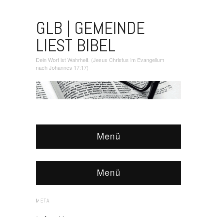
GLB | GEMEINDE
LIEST BIBEL
Dein Wort ist Wahrheit. (Jesus Christus im Evangelium
nach Johannes 17:17)
Menü
Menü
META