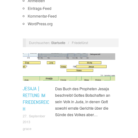
Anmelden
Eintrags-Feed
Kommentar-Feed
WordPress.org
Durchsuchen:
Startseite
/
Friedefürst
AT
,
Bibel
,
Große Propheten
,
Jesaja
,
Summary
JESAJA |
Das Buch des Propheten Jesaja
RETTUNG IM
beschreibt Gottes Botschaften an
FRIEDENSREIC
sein Volk in Juda, in denen Gott
sowohl ernste Gerichte über die
H
Sünde des Volkes aber…
27. September
2013
grace