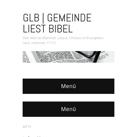
GLB | GEMEINDE
LIEST BIBEL
Dein Wort ist Wahrheit. (Jesus Christus im Evangelium
nach Johannes 17:17)
Menü
Menü
META