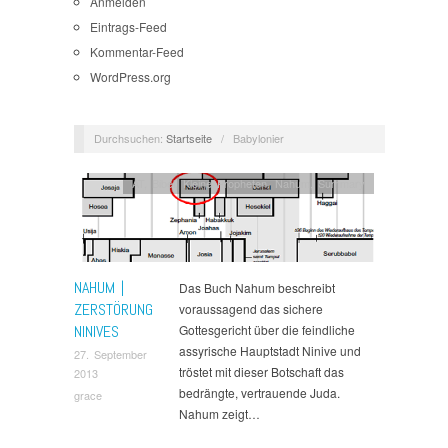
Anmelden
Eintrags-Feed
Kommentar-Feed
WordPress.org
Durchsuchen:
Startseite
/
Babylonier
AT
,
Bibel
,
Kleine Propheten
,
Nahum
,
Summary
NAHUM |
Das Buch Nahum beschreibt
ZERSTÖRUNG
voraussagend das sichere
NINIVES
Gottesgericht über die feindliche
assyrische Hauptstadt Ninive und
27. September
tröstet mit dieser Botschaft das
2013
bedrängte, vertrauende Juda.
grace
Nahum zeigt…