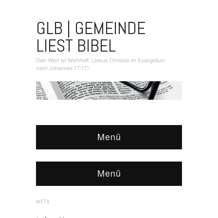
GLB | GEMEINDE
LIEST BIBEL
Dein Wort ist Wahrheit. (Jesus Christus im Evangelium
nach Johannes 17:17)
Menü
Menü
META