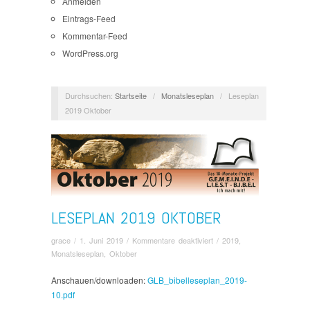
Anmelden
Eintrags-Feed
Kommentar-Feed
WordPress.org
Durchsuchen:
Startseite
/
Monatsleseplan
/
Leseplan
2019 Oktober
LESEPLAN 2019 OKTOBER
für
grace
/
1. Juni 2019
/
Kommentare deaktiviert
/
2019
,
Leseplan
Monatsleseplan
,
Oktober
2019
Oktober
Anschauen/downloaden:
GLB_bibelleseplan_2019-
10.pdf