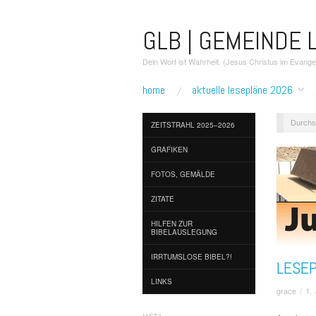
GLB | GEMEINDE L
Dein Wort ist Wahrheit. (Jesus Christus im Evang
home
aktuelle lesepläne 2026
Durchs
ZEITSTRAHL 2025–2026
GRAFIKEN
FOTOS, GEMÄLDE
ZITATE
HILFEN ZUR
BIBELAUSLEGUNG
IRRTUMSLOSE BIBEL?!
LESEP
LINKS
grace
/
1.