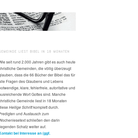
GEMEINDE LIEST BIBEL IN 18 MONATEN
Wie seit rund 2.000 Jahren gibt es auch heute
christliche Gemeinden, die völlig überzeugt
glauben, dass die 66 Bücher der Bibel das für
alle Fragen des Glaubens und Lebens
notwendige, klare, fehlerfreie, autoritative und
ausreichende Wort Gottes sind. Manche
christliche Gemeinde liest in 18 Monaten
diese
Heilige Schrift
komplett durch.
Predigten und Austausch zum
Wochenlesetext schließen den darin
liegenden Schatz weiter auf.
Kontakt bei Interesse an (ggf.