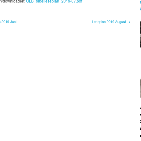
2019
n/downloaden:
GLB_bibelleseplan_2019-07.pdf
Juli
 2019 Juni
Leseplan 2019 August →