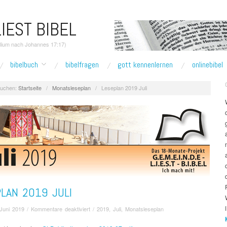
IEST BIBEL
elium nach Johannes 17:17)
bibelbuch
bibelfragen
gott kennenlernen
onlinebibel
uchen:
Startseite
/
Monatsleseplan
/
Leseplan 2019 Juli
LAN 2019 JULI
für
 Juni 2019
/
Kommentare deaktiviert
/
2019
,
Juli
,
Monatsleseplan
Leseplan