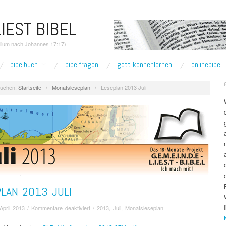
IEST BIBEL
elium nach Johannes 17:17)
bibelbuch
bibelfragen
gott kennenlernen
onlinebibel
uchen:
Startseite
/
Monatsleseplan
/
Leseplan 2013 Juli
LAN 2013 JULI
für
April 2013
/
Kommentare deaktiviert
/
2013
,
Juli
,
Monatsleseplan
Leseplan