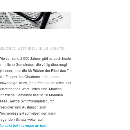
GEMEINDE LIEST BIBEL IN 18 MONATEN
Wie seit rund 2.000 Jahren gibt es auch heute
christliche Gemeinden, die völlig überzeugt
glauben, dass die 66 Bücher der Bibel das für
alle Fragen des Glaubens und Lebens
notwendige, klare, fehlerfreie, autoritative und
ausreichende Wort Gottes sind. Manche
christliche Gemeinde liest in 18 Monaten
diese
Heilige Schrift
komplett durch.
Predigten und Austausch zum
Wochenlesetext schließen den darin
liegenden Schatz weiter auf.
Kontakt bei Interesse an (ggf.