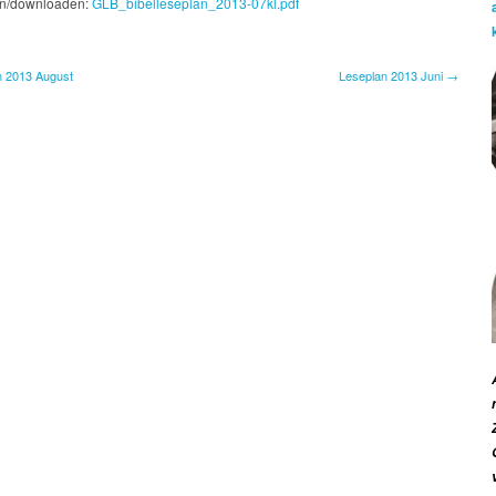
2013
n/downloaden:
GLB_bibelleseplan_2013-07kl.pdf
Juli
 2013 August
Leseplan 2013 Juni →