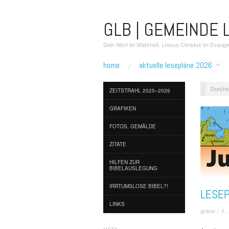
GLB | GEMEINDE L
Dein Wort ist Wahrheit. (Jesus Christus im Evang
home
aktuelle lesepläne 2026
Durchs
ZEITSTRAHL 2025–2026
GRAFIKEN
FOTOS, GEMÄLDE
ZITATE
HILFEN ZUR
BIBELAUSLEGUNG
IRRTUMSLOSE BIBEL?!
LESEP
LINKS
grace
/
1. 