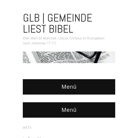
GLB | GEMEINDE
LIEST BIBEL
Dein Wort ist Wahrheit. (Jesus Christus im Evangelium
nach Johannes 17:17)
Menü
Menü
META