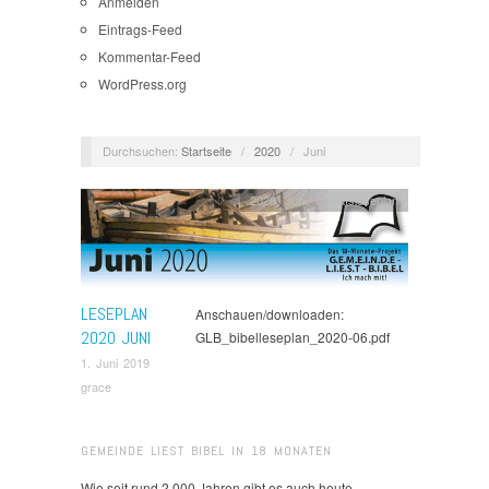
Anmelden
Eintrags-Feed
Kommentar-Feed
WordPress.org
Durchsuchen:
Startseite
/
2020
/
Juni
2020
,
Juni
,
Monatsleseplan
LESEPLAN
Anschauen/downloaden:
2020 JUNI
GLB_bibelleseplan_2020-06.pdf
1. Juni 2019
grace
GEMEINDE LIEST BIBEL IN 18 MONATEN
Wie seit rund 2.000 Jahren gibt es auch heute