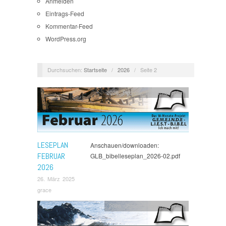
Anmelden
Eintrags-Feed
Kommentar-Feed
WordPress.org
Durchsuchen:
Startseite
/
2026
/
Seite 2
2026
,
Februar
,
Monatsleseplan
LESEPLAN
Anschauen/downloaden:
FEBRUAR
GLB_bibelleseplan_2026-02.pdf
2026
26. März 2025
grace
2026
,
Januar
,
Monatsleseplan