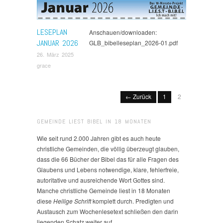
LESEPLAN
Anschauen/downloaden:
JANUAR 2026
GLB_bibelleseplan_2026-01.pdf
26. März 2025
grace
← Zurück
1
2
GEMEINDE LIEST BIBEL IN 18 MONATEN
Wie seit rund 2.000 Jahren gibt es auch heute
christliche Gemeinden, die völlig überzeugt glauben,
dass die 66 Bücher der Bibel das für alle Fragen des
Glaubens und Lebens notwendige, klare, fehlerfreie,
autoritative und ausreichende Wort Gottes sind.
Manche christliche Gemeinde liest in 18 Monaten
diese
Heilige Schrift
komplett durch. Predigten und
Austausch zum Wochenlesetext schließen den darin
liegenden Schatz weiter auf.