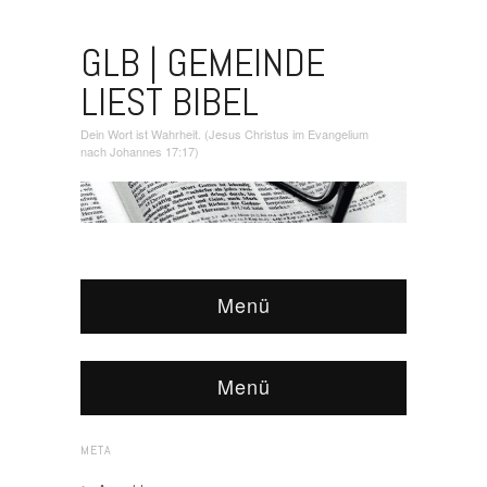
GLB | GEMEINDE
LIEST BIBEL
Dein Wort ist Wahrheit. (Jesus Christus im Evangelium
nach Johannes 17:17)
Menü
Menü
META